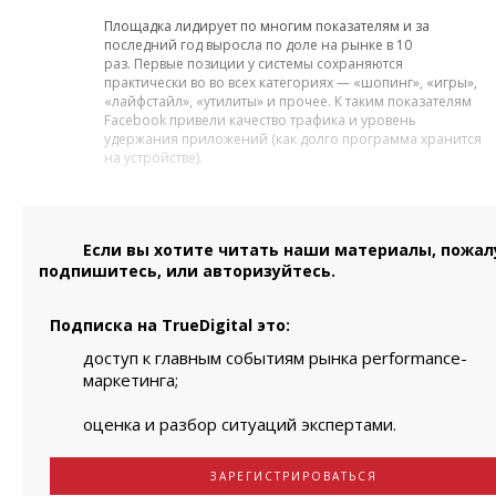
Площадка лидирует по многим показателям и за
последний год выросла по доле на рынке в 10
раз. Первые позиции у системы сохраняются
практически во во всех категориях — «шопинг», «игры»,
«лайфстайл», «утилиты» и прочее. К таким показателям
Facebook привели качество трафика и уровень
удержания приложений (как долго программа хранится
на устройстве).
Если вы хотите читать наши материалы, пожал
подпишитесь, или авторизуйтесь.
Подписка на TrueDigital это:
доступ к главным событиям рынка performance-
маркетинга;
оценка и разбор ситуаций экспертами.
ЗАРЕГИСТРИРОВАТЬСЯ