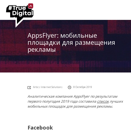
AppsFlyer: мобильные
площадки для размещения
рекламы
Artics Internet Solutions
8 Октября 2019
Аналитическая компания AppsFlyer по результатам
первого полугодия 2019 года составила
список
лучших
мобильных площадок для размещения рекламы.
Facebook