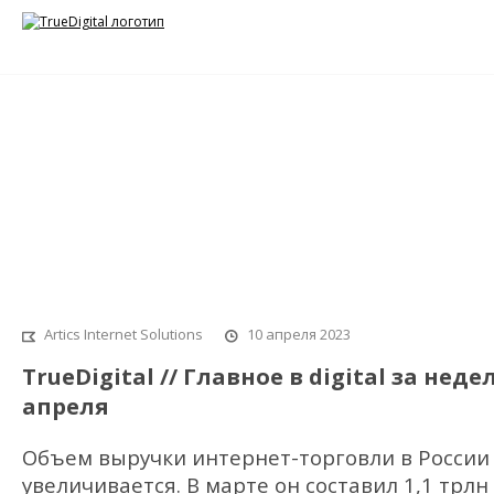
Блок «Группы» в Рекламе мобильных
приложений «Яндекс», новый формат I
рекламы VK, ИИ для создания рекламы
Artics Internet Solutions
10 апреля 2023
TrueDigital // Главное в digital за неде
апреля
Объем выручки интернет-торговли в России
увеличивается. В марте
он составил
1,1 трлн