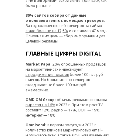
а не в алгоритмической ленте «Для вас», как
было раньше.
80% сайтов собирают данные
о пользователях с помощью трекеров.
За год количество веб-трекеров на сайтах
стало больше на 17,5%
и составило 47 млрд.
Основная их цель — сбор информации для
целевой рекламы.
ГЛАВНЫЕ ЦИФРЫ DIGITAL
Market Papa:
20% опрошенных продавцов
на маркетплейсах
инвестируют
в продвижение товаров
более 100 тыс руб
в месяц. Но большинство селлеров
вкладывают не более 100 тыс руб
ежемесячно.
OMD OM Group:
объемы рекламного рынка
вырастут на 16%
в 2023 г. При этом рост TV
составит 12%, радио — 17%, ООН — 19%,
интернет — 18%.
Omnisend:
в первом полугодии 2023 г
количество кликов в маркетинговых email-
и SMS-рассылках, а также в пуш-уведомлениях