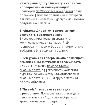
VK открыла доступ бизнесу к сервисам
корпоративных коммуникаций.
Платформа
VK WorkSpace объединяет
почту,
облачное файловое хранилище и суперапп
для бизнеса. Бесплатный доступ к ней можно
получить на 3 месяца.
В «Яндекс Директе» теперь можно
запускать товарные видео.
Видеокреативы
позволят увеличить
количество кликов и конверсий. Для
тестирования нового формата нужно только
добавить в фид ссылки на ролики.
В Telegram Ads теперь можно размещать
ссылки с UTM-метками и отслеживать
клики.
UTM-метки
помогут глубже
анализировать
эффективность кампаний,
а данные по количеству кликов позволяют
анализировать CR, CPC и другие метрики
по всем объектам.
В Threads* теперь есть вкладка
с репостами.
Пользователи
могут видеть
репосты
в ленте «Подписки» в обратном
хронологическом порядке,