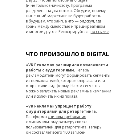
Day’23, чтобы поговорить о digital
(и не только) начистоту. Программа
разделена на два потока. Обсудим, почему
нынешний маркетинг не будет работать
в будущем, что хайп, а что — олдскул, где
грань между смелостью и треш-креативом
и многое другое. Регистрируйтесь
по ссылке
.
ЧТО ПРОИЗОШЛО В DIGITAL
«VK Реклама» расширила возможности
работы с аудиториями.
Теперь
рекламодатели
могут формировать
сегменты
из пользователей, которые открывали или
отправляли лид-форму. На эти сегменты
можно запускать новые рекламные кампании
или исключать их из показа.
«VK Реклама» упрощает работу
с аудиториями для ретаргетинга.
Платформа
снизила требования
к минимальному размеру списка
пользователей для ретаргетинга. Теперь
он составляет всего 100 записей.