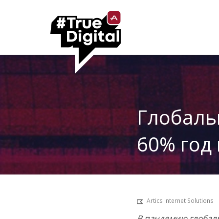
Глобаль
60% год 
Artics Internet Solutions
В пандемию глобаль