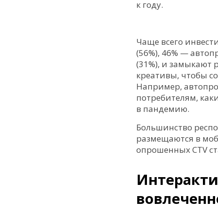
к году.
Чаще всего инвест
(56%), 46% — авто
(31%), и замыкают
креативы, чтобы с
Например, автопро
потребителям, как
в пандемию.
Большинство респо
размещаются в моб
опрошенных CTV ста
Интеракти
вовлеченн