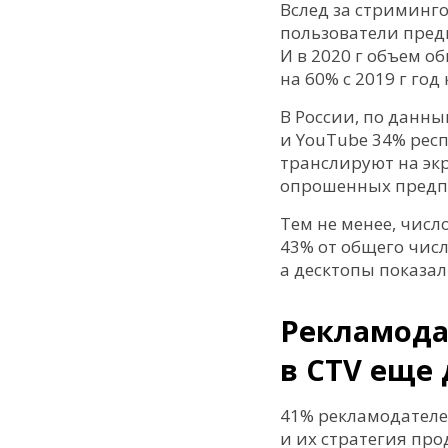
Вслед за стриминг
пользователи пред
И в 2020 г объем 
на 60% с 2019 г год 
В России, по данны
и YouTube 34% респ
транслируют на экр
опрошенных предпо
Тем не менее, числ
43% от общего числ
а десктопы показа
Рекламода
в CTV еще
41% рекламодателей
и их стратегия пр