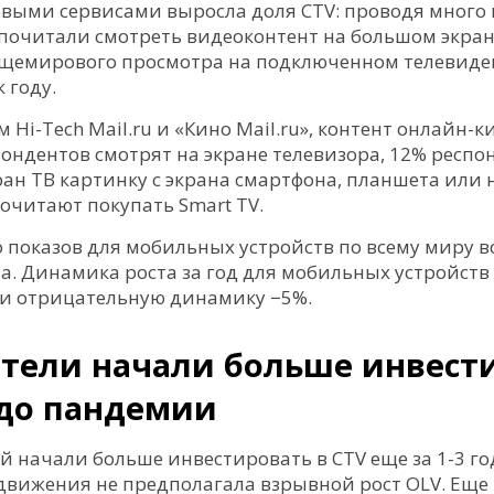
овыми сервисами выросла доля CTV: проводя много
почитали смотреть видеоконтент на большом экран
общемирового просмотра на подключенном телевид
к году.
м Hi-Tech Mail.ru и «Кино Mail.ru», контент онлайн-
ондентов смотрят на экране телевизора, 12% респо
ан ТВ картинку с экрана смартфона, планшета или 
читают покупать Smart TV.
о показов для мобильных устройств по всему миру в
а. Динамика роста за год для мобильных устройств
ли отрицательную динамику −5%.
тели начали больше инвест
 до пандемии
 начали больше инвестировать в CTV еще за 1-3 го
одвижения не предполагала взрывной рост OLV. Еще