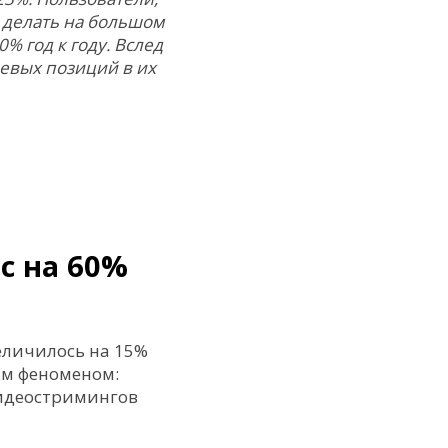
 делать на большом
% год к году. Вслед
чевых позиций в их
с на 60%
величилось на 15%
ым феноменом:
 видеостримингов