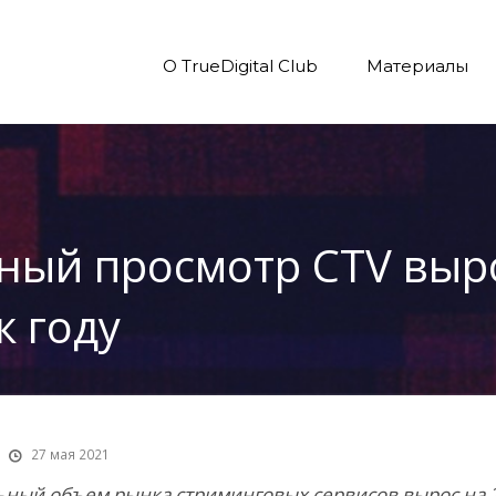
О TrueDigital Club
Материалы
ный просмотр CTV выр
к году
27 мая 2021
ный объем рынка стриминговых сервисов вырос на 2