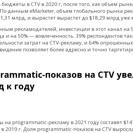
бюджеты в CTV в 2020 г, после того, как объем рын
 По данным eMarketer, объем глобального рынка ре
11,31 млрд, и вырастет вырастет до $18,29 млрд уже к
анным рекламодателей, инвестиции в этот канал на
да и на 50% — вовлеченность. 39% респондентов та
ельности затрат на CTV-рекламу, и 64% опрошенных
видение позволяет более адресно и точно таргетир
grammatic-показов на CTV ув
д к году
 на programmatic-рекламу в 2021 году составят $1
 в 2019 г. Доля programmatic-показов на CTV выросл