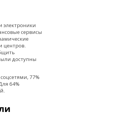
и электроники
нансовые сервисы
инамические
и центров.
общить
 были доступны
 соцсетями, 77%
Для 64%
й.
ли