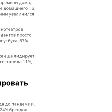
 времени дома,
е домашнего ТВ.
ении увеличился
кинотеатров
ндентов просто
ноутбука. 67%
се еще лидирует:
 составила 11%,
ировать
да до пандемии,
 24% брендов