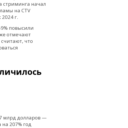
ка стриминга начал
кламы на CTV
 2024 г.
 59% повысили
кже отмечают
 считают, что
оваться
еличилось
47 млрд долларов —
а на 207% год