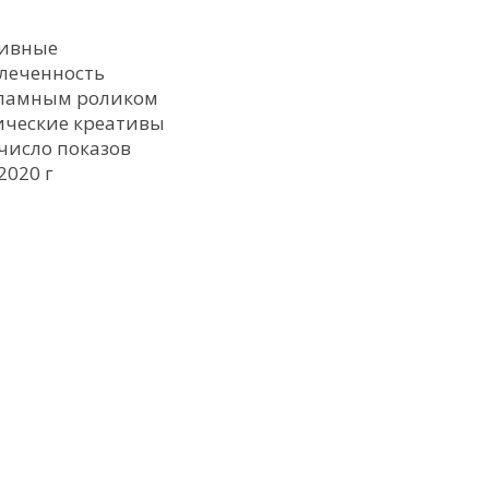
тивные
влеченность
екламным роликом
мические креативы
 число показов
2020 г