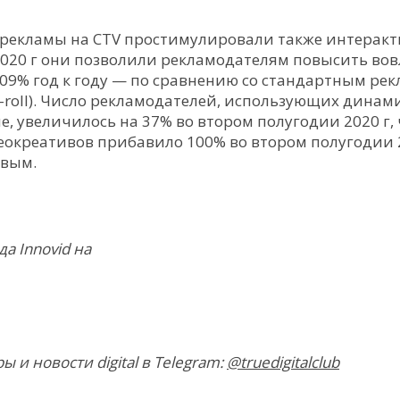
 рекламы на CTV простимулировали также интерак
2020 г они позволили рекламодателям повысить во
309% год к году — по сравнению со стандартным р
e-roll). Число рекламодателей, использующих дина
, увеличилось на 37% во втором полугодии 2020 г,
окреативов прибавило 100% во втором полугодии 
рвым.
а Innovid на
и новости digital в Telegram:
@truedigitalclub