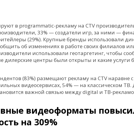
ируют в programmatic-рекламу на CTV производител
производители, 33% — создатели игр, за ними — фи
 ритейлеры (29%). Крупные бренды использовали д
ообщить об изменениях в работе своих филиалов ил
изводители использовали геотаргетинг, чтобы со
ие дилерские центры были открыты и какие услуги
ндентов (83%) размещают рекламу на CTV наравне с
ильных видеосервисах, 54% — на классическом ТВ. 
новится важной связью между digital и ТВ-рекламо
вные видеоформаты повыси
ость на 309%