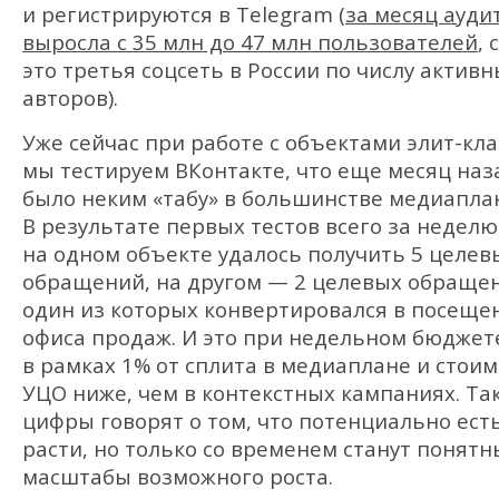
и регистрируются в Telegram (
за месяц ауди
выросла с 35 млн до 47 млн пользователей
, 
это третья соцсеть в России по числу актив
авторов).
Уже сейчас при работе с объектами элит-кла
мы тестируем ВКонтакте, что еще месяц наз
было неким «табу» в большинстве медиапла
В результате первых тестов всего за неделю
на одном объекте удалось получить 5 целев
обращений, на другом — 2 целевых обращен
один из которых конвертировался в посеще
офиса продаж. И это при недельном бюджет
в рамках 1% от сплита в медиаплане и стои
УЦО ниже, чем в контекстных кампаниях. Та
цифры говорят о том, что потенциально ест
расти, но только со временем станут понятн
масштабы возможного роста.