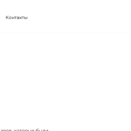
Контакты
рии non-
аров, которые были