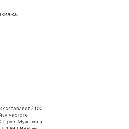
акияжа.
к составляет 2100
йся частоте
600 руб. Мужчины
яц, женщины —