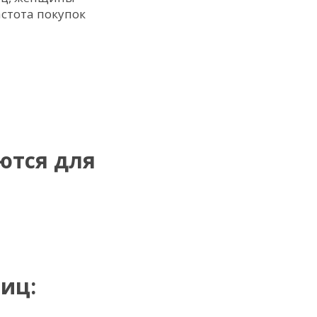
астота покупок
ются для
иц: