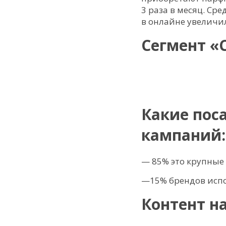
3 раза в месяц. Ср
в онлайне увеличил
Сегмент «
Какие пос
кампаний:
— 85% это крупные
—15% брендов испо
Контент н