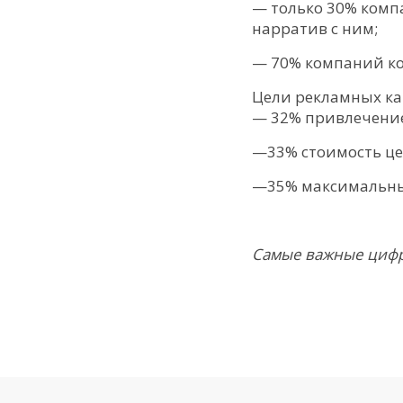
— только 30% комп
нарратив с ним;
— 70% компаний ко
Цели рекламных ка
— 32% привлечение
—33% стоимость це
—35% максимальный
Самые важные цифры 