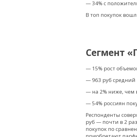
— 34% с положите
В топ покупок вошл
Сегмент «
— 15% рост объемо
— 963 руб средний 
— на 2% ниже, чем 
— 54% россиян пок
Респонденты соверш
руб — почти в 2 ра
покупок по сравне
приобретают парф