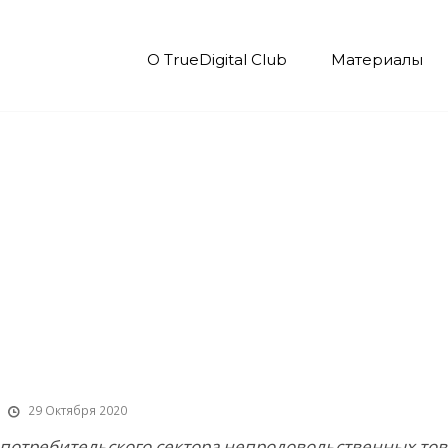
О TrueDigital Club
Материалы
нг FMCG-рынка катего
29 Октября 2020
потребительского сектора непродовольственных тов