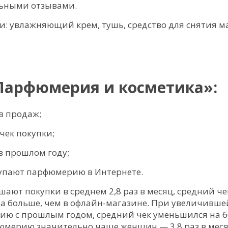
льными отзывами.
и: увлажняющий крем, тушь, средство для снятия м
Парфюмерия и косметика»:
в продаж;
чек покупки;
в прошлом году;
упают парфюмерию в Интернете.
ают покупки в среднем 2,8 раз в месяц, средний че
за больше, чем в офлайн-магазине. При увеличивше
нию с прошлым годом, средний чек уменьшился на 
юмерию значительно чаще женщин — 3,8 раз в мес