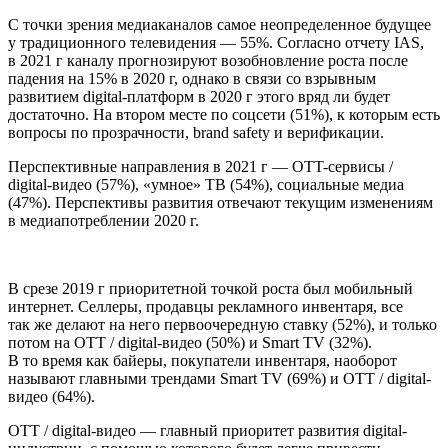
С точки зрения медиаканалов самое неопределенное будущее
у традиционного телевидения — 55%. Согласно отчету IAS,
в 2021 г каналу прогнозируют возобновление роста после
падения на 15% в 2020 г, однако в связи со взрывным
развитием digital-платформ в 2020 г этого вряд ли будет
достаточно. На втором месте по соцсети (51%), к которым есть
вопросы по прозрачности, brand safety и верификации.
Перспективные направления в 2021 г — OTT-сервисы /
digital-видео (57%), «умное» ТВ (54%), социальные медиа
(47%). Перспективы развития отвечают текущим изменениям
в медиапотреблении 2020 г.
В срезе 2019 г приоритетной точкой роста был мобильный
интернет. Селлеры, продавцы рекламного инвентаря, все
так же делают на него первоочередную ставку (52%), и только
потом на OTT / digital-видео (50%) и Smart TV (32%).
В то время как байеры, покупатели инвентаря, наоборот
называют главными трендами Smart TV (69%) и OTT / digital-
видео (64%).
OTT / digital-видео — главный приоритет развития digital-