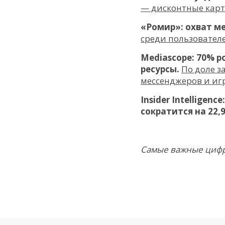
— дисконтные карты
«Ромир»: охват м
среди пользователе
Mediascope: 70% ро
ресурсы.
По доле з
мессенджеров и игр
Insider Intellige
сократится на 22,
Самые важные цифры 