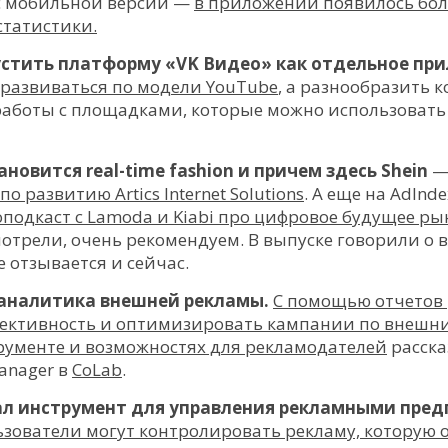
с мобильной версии —
в приложении появилось бо
статистики.
устить платформу «VK Видео» как отдельное пр
 развиваться по модели YouTube
, а разнообразить 
 работы с площадками, которые можно использовать
тановится real-time fashion и причем здесь Shein
—
 развитию Artics Internet Solutions
. А еще на AdInde
одкаст с Lamoda и Kiabi про цифровое будущее рын
смотрели, очень рекомендуем. В выпуске говорили 
е отзывается и сейчас.
 аналитика внешней рекламы.
С помощью отчетов
фективность и оптимизировать кампании по внешн
рументе и возможностях для рекламодателей
расска
Manager в
CoLab
.
ал инструмент для управления рекламными пре
ьзователи могут контролировать рекламу, которую 