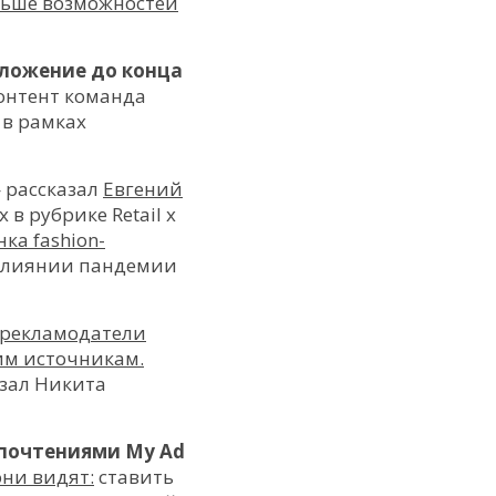
льше возможностей
иложение до конца
контент команда
 в рамках
 рассказал
Евгений
x в рубрике Retail x
ка fashion-
о влиянии пандемии
 рекламодатели
им источникам.
зал Никита
дпочтениями My Ad
они видят:
ставить