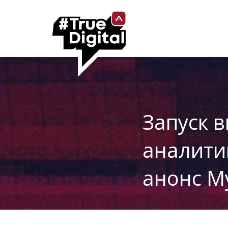
Запуск 
аналити
анонс My