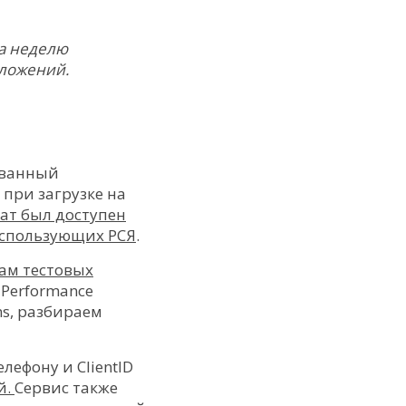
за неделю
иложений.
ванный
при загрузке на
ат был доступен
 использующих РСЯ
.
ам тестовых
 Performance
ons, разбираем
елефону и ClientID
й.
Сервис также