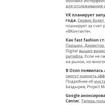
обновил интерфей
для отслеживания 
VK планирует зап
года.
Сервис будет
планирует за счет
«ВКонтакте».
Как fast fashion с
Паршин, Директор по
Digital
вышел видеоп
ритейла
. Если не 
на рынок, но много
В Ozon появилась
смогут оценить эф
Подробнее об
инст
Баздырев, Project 
Google анонсиров
Center.
Теперь пол