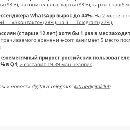
 (93%), накопительные карты (83%), карты с кэшбек
ессенджера WhatsApp вырос до 44%.
На 2 месте по
й — «ВКонтакте» (28%), на 3 — Telegram (27%).
ссиян (старше 12 лет) хотя бы 1 раз в мес заходя
атрачиваемого времени e-com занимает 5 место посл
.
nce: ежемесячный прирост российских пользователе
9% в Q4
,
и составит 19,39 млн человек
.
и новости digital в Telegram:
@truedigitalclub