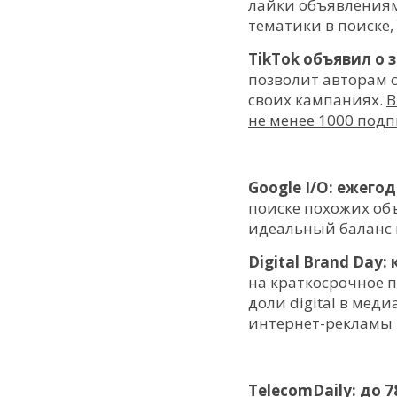
лайки объявлениям
тематики в поиске, 
TikTok объявил о 
позволит авторам 
своих кампаниях.
В
не менее 1000 под
Google I/O: ежего
поиске похожих объ
идеальный баланс
Digital Brand Day
на краткосрочное 
доли digital в мед
интернет-рекламы
TelecomDaily: до 