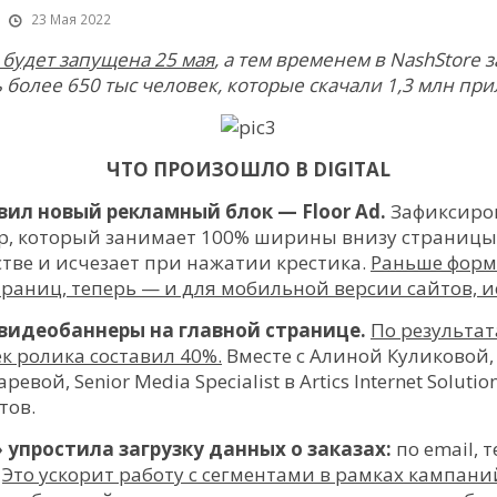
23
Мая 2022
 будет запущена 25 мая
, а тем временем в NashStore 
 более 650 тыс человек, которые скачали 1,3 млн пр
ЧТО ПРОИЗОШЛО В DIGITAL
вил новый рекламный блок — Floor Ad.
Зафиксиро
, который занимает 100% ширины внизу страницы 
тве и исчезает при нажатии крестика.
Раньше форм
страниц, теперь — и для мобильной версии сайтов,
 видеобаннеры на главной странице.
По результат
к ролика составил 40%.
Вместе с Алиной Куликовой,
аревой, Senior Media Specialist в Artics Internet Soluti
тов.
 упростила загрузку данных о заказах:
по email, т
.
Это ускорит работу с сегментами в рамках кампани