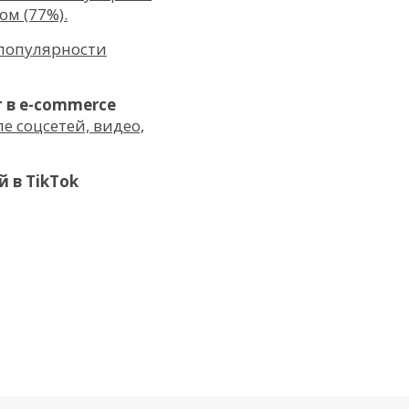
ом (77%).
 популярности
т в е-commerce
е соцсетей, видео,
й в TikTok