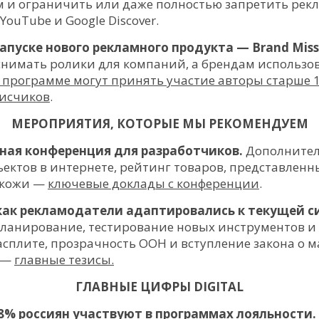
 и ограничить или даже полностью запретить рек
YouTube и Google Discover.
запуске нового рекламного продукта — Brand Miss
снимать ролики для компаний, а брендам использов
 программе могут принять участие авторы старше 
писчиков
.
МЕРОПРИЯТИЯ, КОТОРЫЕ МЫ РЕКОМЕНДУЕМ
дная конференция для разработчиков.
Дополнител
ектов в интернете, рейтинг товаров, представленны
 кожи —
ключевые доклады с конференции
.
: как рекламодатели адаптировались к текущей 
планирование, тестирование новых инструментов и 
иасплите, прозрачность OOH и вступление закона о 
 —
главные тезисы.
ГЛАВНЫЕ ЦИФРЫ DIGITAL
78% россиян участвуют в программах лояльности.