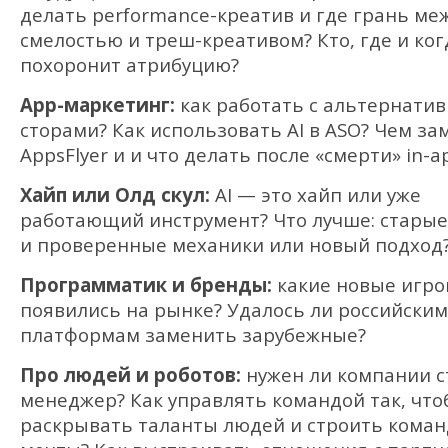
делать performance-креатив и где грань ме
смелостью и треш-креативом? Кто, где и ког
похоронит атрибуцию?
App-маркетинг:
как работать с альтернати
сторами? Как использовать AI в ASО? Чем за
AppsFlyer и и что делать после «смерти» in-a
Хайп или Олд скул:
AI — это хайп или уже
работающий инструмент? Что лучше: старые
и проверенные механики или новый подход
Программатик и бренды:
какие новые игро
появились на рынке? Удалось ли российским
платформам заменить зарубежные?
Про людей и роботов:
нужен ли компании с
менеджер? Как управлять командой так, чт
раскрывать таланты людей и строить коман