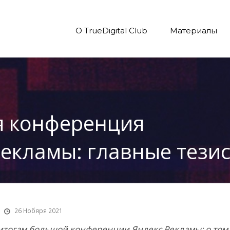
О TrueDigital Club
Материалы
 конференция
Рекламы: главные тези
26 Нобяря 2021
итогам большой конференции Яндекс.Рекламы: о том,