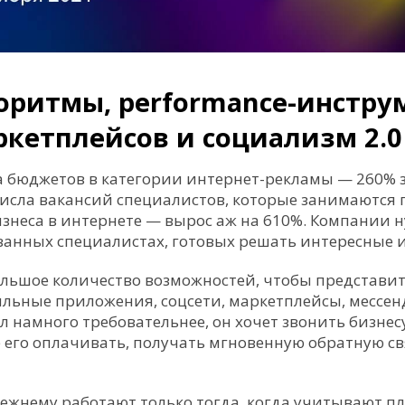
оритмы, performance-инстру
ркетплейсов и социализм 2.0
 бюджетов в категории интернет-рекламы — 260% за
числа вакансий специалистов, которые занимаются
изнеса в интернете — вырос аж на 610%. Компании 
анных специалистах, готовых решать интересные и
ольшое количество возможностей, чтобы представить
ильные приложения, соцсети, маркетплейсы, мессенд
ал намного требовательнее, он хочет звонить бизнес
е его оплачивать, получать мгновенную обратную с
ежнему работают только тогда, когда учитывают п