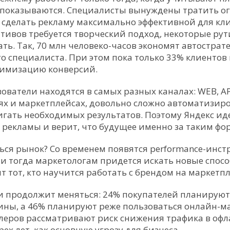
 показываются. Специалисты вынуждены тратить о
 сделать рекламу максимально эффективной для кли
ативов требуется творческий подход, некоторые р
ь. Так, 70 млн человеко-часов экономят автострате
о специалиста. При этом пока только 33% клиентов
тимизацию конверсий.
ователи находятся в самых разных каналах: WEB, AP
ях и маркетплейсах, довольно сложно автоматизиро
игать необходимых результатов. Поэтому Яндекс иде
рекламы и верит, что будущее именно за таким фо
ться рынок? Со временем появятся performance-инс
 и тогда маркетологам придется искать новые спосо
т тот, кто научится работать с брендом на маркетпл
и продолжит меняться: 24% покупателей планируют
ины, а 46% планируют реже пользоваться онлайн-м
леров рассматривают риск снижения трафика в оф
рех лет, как основную угрозу для бизнеса.