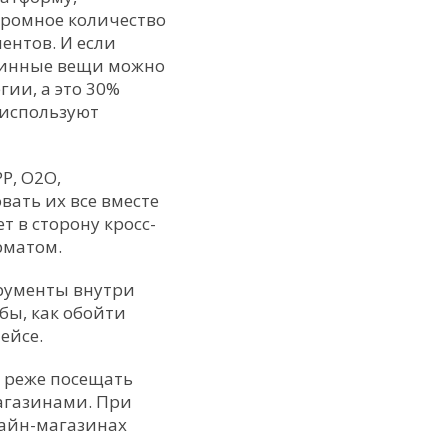
громное количество
ентов. И если
утинные вещи можно
гии, а это 30%
 используют
P, O2O,
вать их все вместе
т в сторону кросс-
рматом.
трументы внутри
бы, как обойти
ейсе.
 реже посещать
агазинами. При
лайн-магазинах