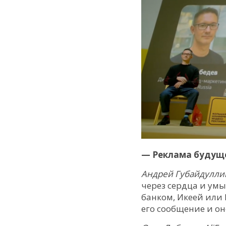
— Реклама будуще
Андрей Губайдуллин
через сердца и ум
банком, Икеей или
его сообщение и он