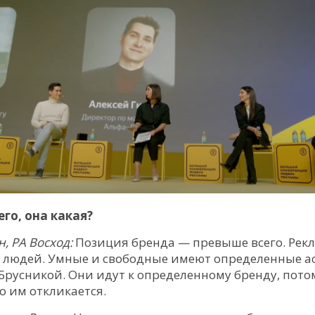
го, она какая?
, РА Восход:
Позиция бренда — превыше всего. Рек
ы людей. Умные и свободные имеют определенные а
 Брусникой. Они идут к определенному бренду, пот
о им откликается.