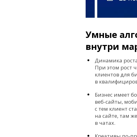
Умные алг
внутри ма
Динамика роста
При этом рост 
клиентов для б
в квалифициров
Бизнес имеет б
веб-сайты, моб
с тем клиент ст
на сайте, там ж
в чатах.
Креативы по-пр