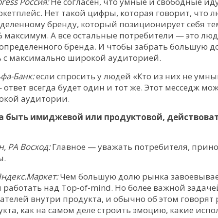
press Россия:
Не согласен, что умные и свободные ид
аркетплейс. Нет такой цифры, которая говорит, что 
еделенному бренду, который позиционирует себя т
% максимум. А все остальные потребители — это лю
 определенного бренда. И чтобы забрать большую д
 с максимально широкой аудиторией.
фа-Банк:
если спросить у людей «Кто из них не умн
 ответ всегда будет один и тот же. Этот месседж мо
окой аудитории.
 быть имиджевой или продуктовой, действова
, РА Восход:
Главное — уважать потребителя, прино
ы.
Яндекс.Маркет:
Чем большую долю рынка завоевывае
работать над Top-of-mind. Но более важной задаче
телей внутри продукта, и обычно об этом говорят р
кта, как на самом деле строить эмоцию, какие исп