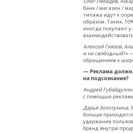
Олег Лебедев, AliEx
банк / магазин / м
типажа идут к опр
образом. Таких, 10
иногда покупают у
взаимодействовать
Алексей Гиязов, Аль
и не свободный?» —
обращением к шир
— Реклама должна
на подсознание?
Андрей Губайдуллин
с помощью реклам
Дарья Золотухина, 
больше приходится 
удержание пользова
бренд внутри проду