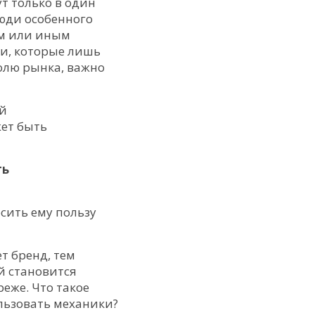
ут только в один
люди особенного
ем или иным
ди, которые лишь
олю рынка, важно
ый
жет быть
ть
сить ему пользу
т бренд, тем
й становится
еже. Что такое
ользовать механики?