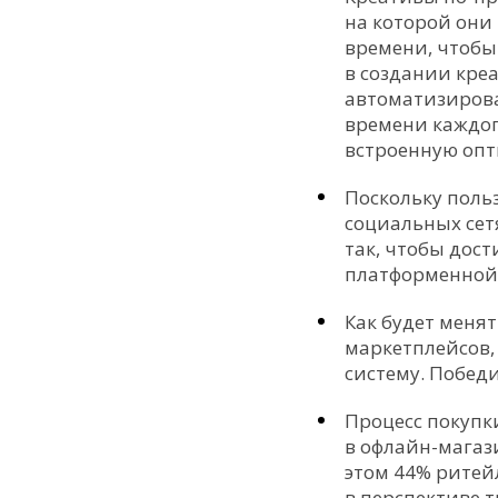
на которой они
времени, чтобы
в создании кре
автоматизироват
времени каждог
встроенную оп
Поскольку польз
социальных сет
так, чтобы дост
платформенной 
Как будет меня
маркетплейсов,
систему. Победи
Процесс покупк
в офлайн-магаз
этом 44% ритей
в перспективе т