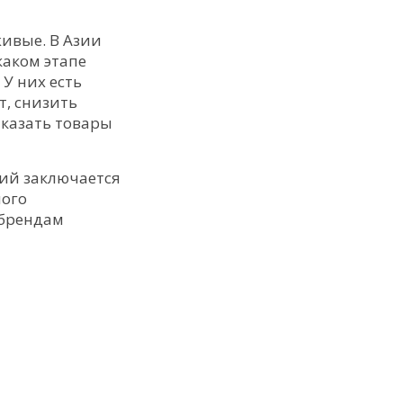
живые. В Азии
каком этапе
У них есть
т, снизить
аказать товары
ний заключается
ного
 брендам