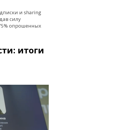
дписки и sharing
дав силу
, 75% опрошенных
сти: итоги